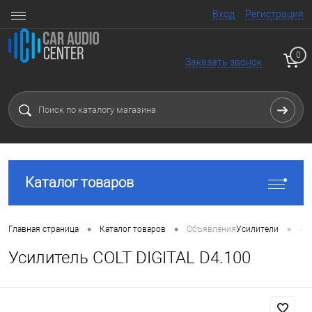
Вход
Регистрация
0
Заказать звонок
Каталог товаров
•
•
•
Главная страница
Каталог товаров
Объявления
Усилители
4 
Усилитель COLT DIGITAL D4.100