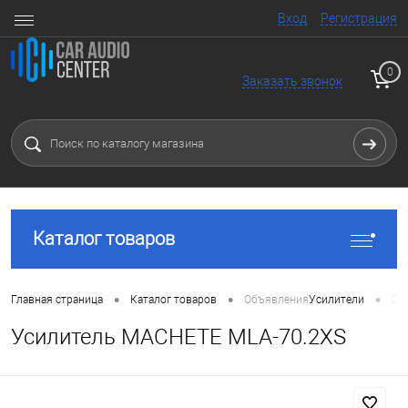
Вход
Регистрация
0
Заказать звонок
Каталог товаров
•
•
•
Главная страница
Каталог товаров
Объявления
Усилители
2 
Усилитель MACHETE MLA-70.2XS