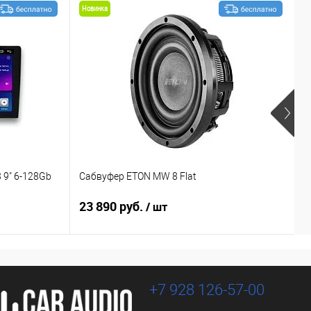
Новинка
 9" 6-128Gb
Сабвуфер ETON MW 8 Flat
С
23 890 руб.
1
/ шт
+7 928 126-57-00