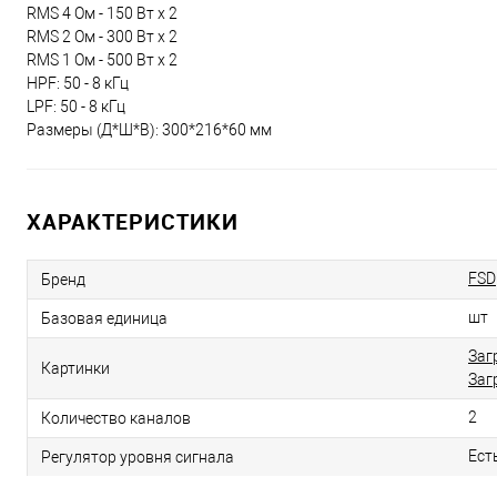
RMS 4 Ом - 150 Вт x 2
RMS 2 Ом - 300 Вт x 2
RMS 1 Ом - 500 Вт x 2
HPF: 50 - 8 кГц
LPF: 50 - 8 кГц
Размеры (Д*Ш*В): 300*216*60 мм
ХАРАКТЕРИСТИКИ
FSD
Бренд
шт
Базовая единица
Заг
Картинки
Заг
2
Количество каналов
Ест
Регулятор уровня сигнала