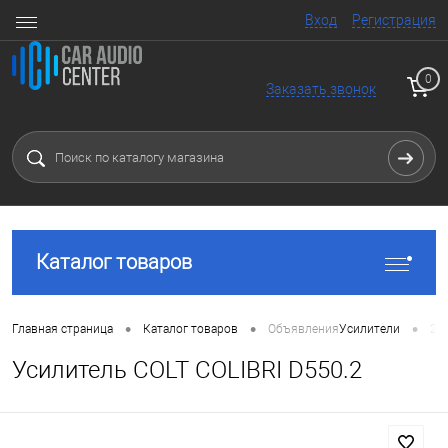
Вход
Регистрация
0
Заказать звонок
Каталог товаров
•
•
•
Главная страница
Каталог товаров
Объявления
Усилители
2 
Усилитель COLT COLIBRI D550.2