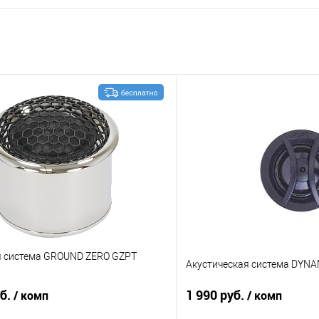
я система GROUND ZERO GZPT
Акустическая система DYNA
уб.
1 990 руб.
/ комп
/ комп