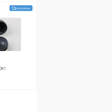
ину
В избранное
 QK1
ину