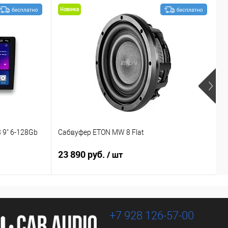
Новинка
 9" 6-128Gb
Сабвуфер ETON MW 8 Flat
У
23 890 руб.
2
/ шт
+7 928 126-57-00