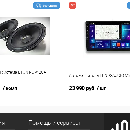
Хит
я система ETON POW 20+
Автомагнитола FENIX-AUDIO M3
б.
23 990 руб.
/ комп
/ шт
ия
Помощь и сервисы