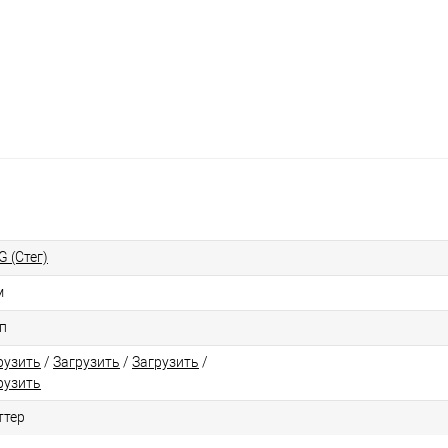
G (Стег)
м
п
рузить
/
Загрузить
/
Загрузить
/
рузить
ттер