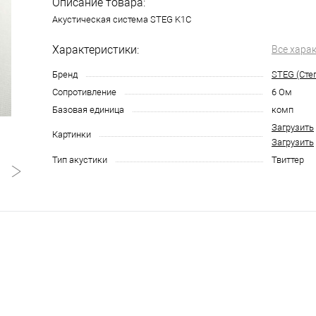
Описание товара:
Акустическая система STEG K1C
Характеристики:
Все хара
Бренд
STEG (Стег
Сопротивление
6 Ом
Базовая единица
комп
Загрузить
Картинки
Загрузить
Тип акустики
Твиттер