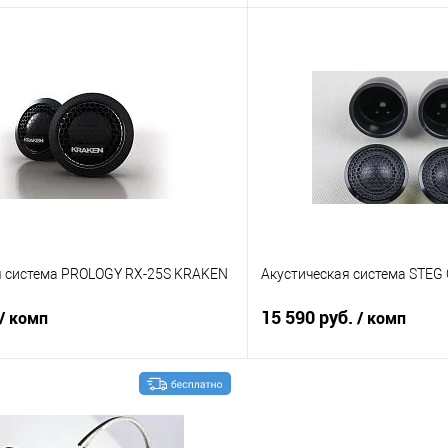
В корзину
В корз
В избранное
Сравнение
я система PROLOGY RX-25S KRAKEN
Акустическая система STEG
15 590 руб.
/ комп
/ комп
В корзину
В корз