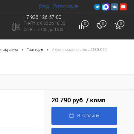
Вход
Регистрация
+7 928 126-57-00
Пн-Пт: с 9:00 до 18:30
0
0
0
Сб-Вc: с 9:00 до 16:00
•
•
я акустика
Твиттеры
Акустическая система STEG K1C
20 790 руб.
/ комп
В корзину