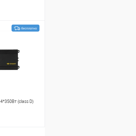
ину
В избранное
4*350Вт (class D)