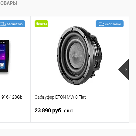
ТОВАРЫ
Новинка
 9" 6-128Gb
Сабвуфер ETON MW 8 Flat
С
23 890 руб.
1
/ шт