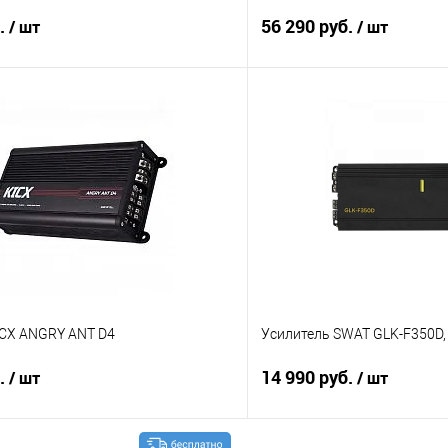
б.
56 290 руб.
/ шт
/ шт
В корзину
В корз
В избранное
Сравнение
ICX ANGRY ANT D4
Усилитель SWAT GLK-F350D, 
б.
14 990 руб.
/ шт
/ шт