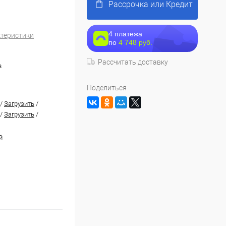
Рассрочка или Кредит
4 платежа
ктеристики
по
4 748 руб.
Рассчитать доставку
в
Поделиться
/
Загрузить
/
/
Загрузить
/
й