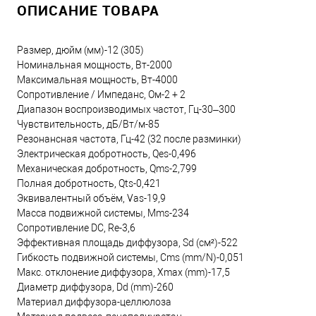
ОПИСАНИЕ ТОВАРА
Размер, дюйм (мм)-12 (305)
Номинальная мощность, Вт-2000
Максимальная мощность, Вт-4000
Сопротивление / Импеданс, Ом-2 + 2
Диапазон воспроизводимых частот, Гц-30–300
Чувствительность, дБ/Вт/м-85
Резонансная частота, Гц-42 (32 после разминки)
Электрическая добротность, Qes-0,496
Механическая добротность, Qms-2,799
Полная добротность, Qts-0,421
Эквивалентный объём, Vas-19,9
Масса подвижной системы, Mms-234
Сопротивление DC, Re-3,6
Эффективная площадь диффузора, Sd (см²)-522
Гибкость подвижной системы, Cms (mm/N)-0,051
Макс. отклонение диффузора, Xmax (mm)-17,5
Диаметр диффузора, Dd (mm)-260
Материал диффузора-целлюлоза