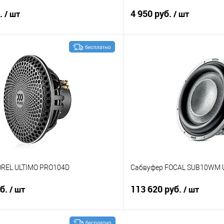
б.
4 950 руб.
/ шт
/ шт
В корзину
В корз
В избранное
Сравнение
REL ULTIMO PRO104D
Сабвуфер FOCAL SUB10WM 
уб.
113 620 руб.
/ шт
/ шт