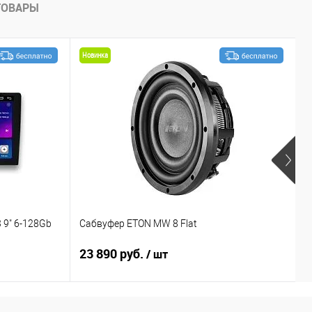
ТОВАРЫ
Новинка
 9" 6-128Gb
Сабвуфер ETON MW 8 Flat
С
23 890 руб.
1
/ шт