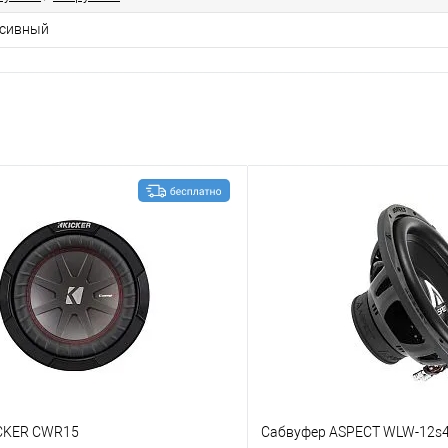
сивный
CKER CWR15
Сабвуфер ASPECT WLW-12s