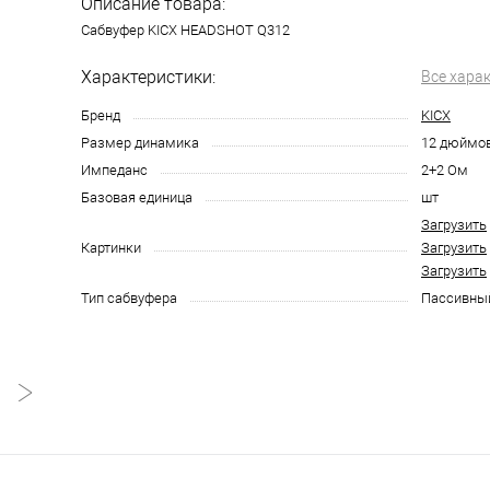
Описание товара:
Сабвуфер KICX HEADSHOT Q312
Характеристики:
Все хара
Бренд
KICX
Размер динамика
12 дюймо
Импеданс
2+2 Ом
Базовая единица
шт
Загрузить
Картинки
Загрузить
Загрузить
Тип сабвуфера
Пассивны