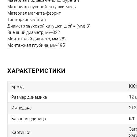
Материал подвеса-пенополиуретан
Материал звуковой катушки-медь
Материал магнита-феррит
Тип корзины-литая
Диаметр звуковой катушки, дюйм (мм)-3''
Внешний диаметр, мм-322
Монтажный диаметр, мм-282
Монтажная глубина, мм-195
ХАРАКТЕРИСТИКИ
KIC
Бренд
12 
Размер динамика
2+2
Импеданс
шт
Базовая единица
Заг
Картинки
Заг