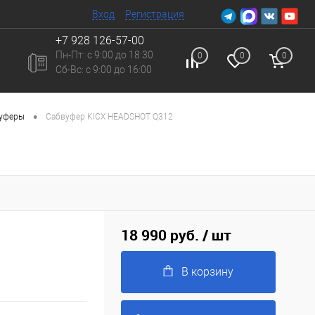
Вход
Регистрация
+7 928 126-57-00
Пн-Пт: с 9:00 до 18:30
0
0
0
Сб-Вc: с 9:00 до 16:00
•
вуферы
Сабвуфер KICX HEADSHOT Q312
18 990 руб.
/ шт
В корзину