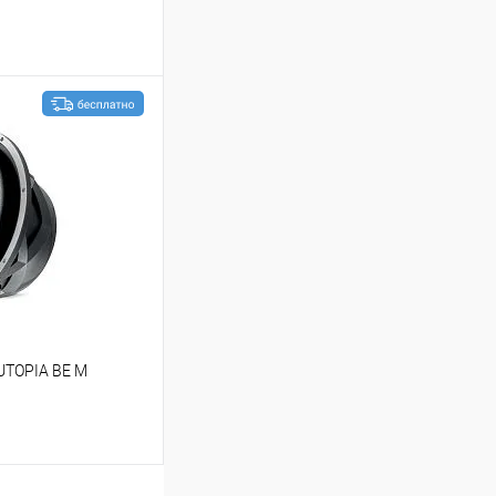
ину
В избранное
UTOPIA BE M