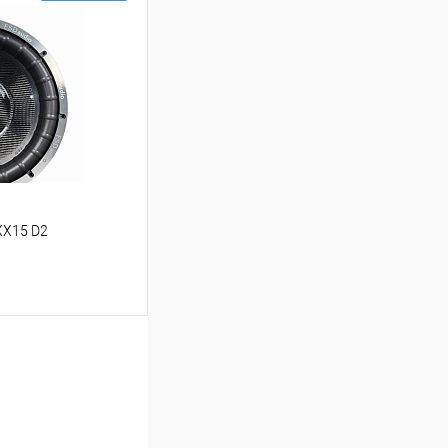
ину
В избранное
XX15 D2
ину
В избранное