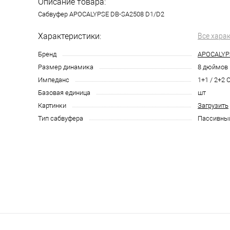
Описание товара:
Сабвуфер APOCALYPSE DB-SA2508 D1/D2
Характеристики:
Все хара
Бренд
APOCALYP
Размер динамика
8 дюймов
Импеданс
1+1 / 2+2 
Базовая единица
шт
Картинки
Загрузить
Тип сабвуфера
Пассивны