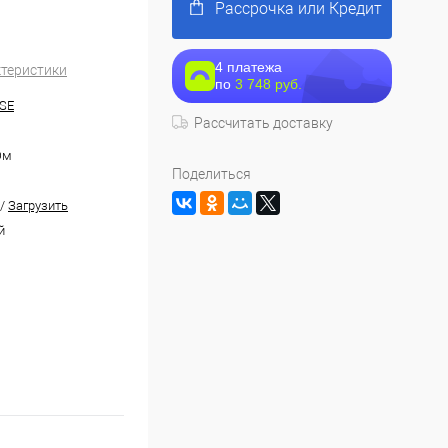
Рассрочка или Кредит
4 платежа
ктеристики
по
3 748 руб.
SE
Рассчитать доставку
Ом
Поделиться
/
Загрузить
й