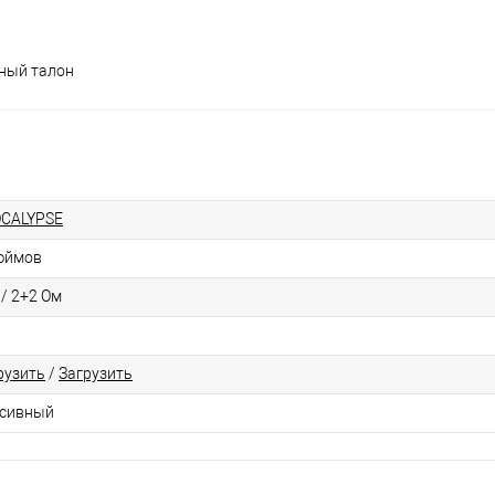
йный талон
CALYPSE
юймов
 / 2+2 Ом
рузить
/
Загрузить
сивный