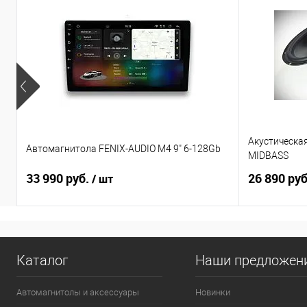
Акустическа
Автомагнитола FENIX-AUDIO M4 9" 6-128Gb
MIDBASS
33 990 руб.
26 890 ру
/ шт
Каталог
Наши предложен
Автомагнитолы и аксессуары
Новинки