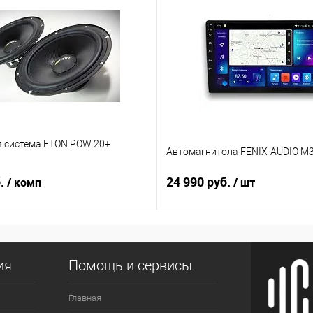
я система ETON POW 20+
Автомагнитола FENIX-AUDIO M3
б.
24 990 руб.
/ комп
/ шт
ия
Помощь и сервисы
Главная