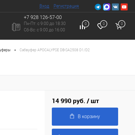
Вход
Регистрация
+7 928 126-57-00
Пн-Пт: с 9:00 до 18:30
0
0
0
Сб-Вc: с 9:00 до 16:00
•
вуферы
Сабвуфер APOCALYPSE DB-SA2508 D1/D2
14 990 руб.
/ шт
В корзину