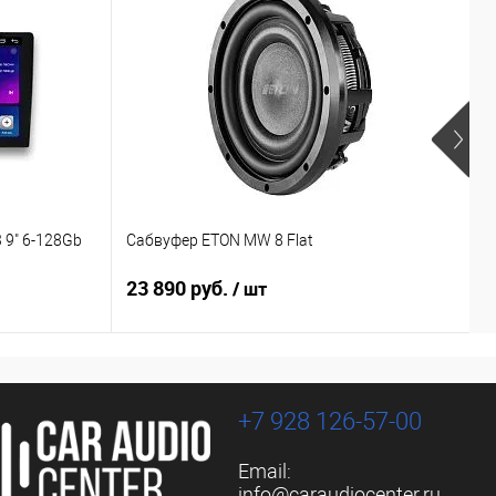
 9" 6-128Gb
Сабвуфер ETON MW 8 Flat
С
23 890 руб.
1
/ шт
+7 928 126-57-00
Email:
info@caraudiocenter.ru