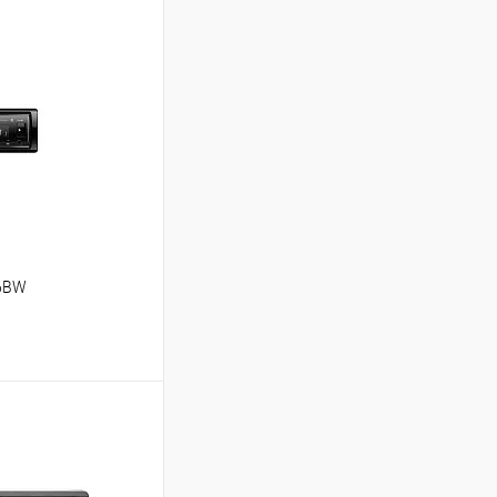
46BW
ину
В избранное