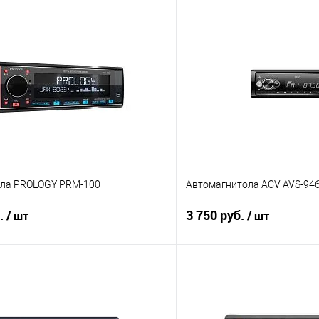
ла PROLOGY PRM-100
Автомагнитола ACV AVS-9
б.
3 750 руб.
/ шт
/ шт
В корзину
В корз
В избранное
Сравнение