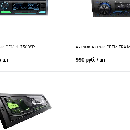
ла GEMINI 750DSP
Автомагнитола PREMIERA 
990 руб.
/ шт
/ шт
В корзину
В корз
В избранное
Сравнение