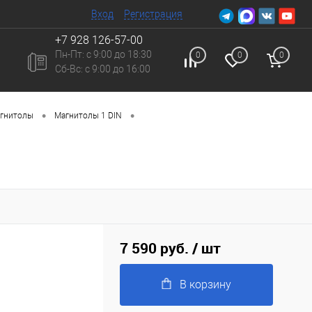
Вход
Регистрация
+7 928 126-57-00
Пн-Пт: с 9:00 до 18:30
0
0
0
Сб-Вc: с 9:00 до 16:00
•
•
гнитолы
Магнитолы 1 DIN
7 590 руб.
/ шт
В корзину