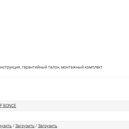
инструкция, гарантийный талон, монтажный комплект
F BONCE
рузить
/
Загрузить
/
Загрузить