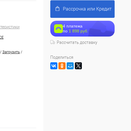
Рассрочка или Кредит
4 платежа
ктеристики
по
1 898 руб.
CE
Рассчитать доставку
/
Загрузить
/
Поделиться