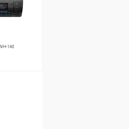
MVH-140
ину
В избранное