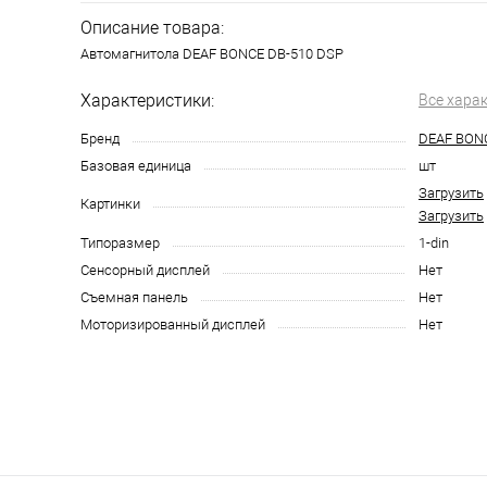
Описание товара:
Автомагнитола DEAF BONCE DB-510 DSP
Характеристики:
Все хара
Бренд
DEAF BON
Базовая единица
шт
Загрузить
Картинки
Загрузить
Типоразмер
1-din
Сенсорный дисплей
Нет
Съемная панель
Нет
Моторизированный дисплей
Нет