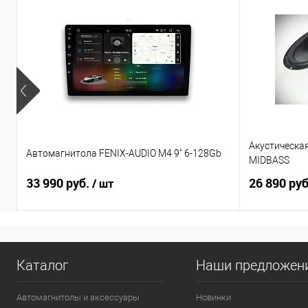
Акустическа
Автомагнитола FENIX-AUDIO M4 9" 6-128Gb
MIDBASS
33 990 руб.
26 890 ру
/ шт
Каталог
Наши предложен
Автомагнитолы и аксессуары
Новинки