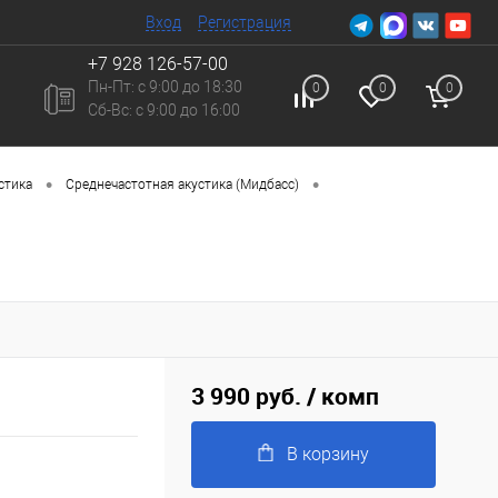
Вход
Регистрация
+7 928 126-57-00
Пн-Пт: с 9:00 до 18:30
0
0
0
Сб-Вc: с 9:00 до 16:00
•
•
стика
Среднечастотная акустика (Мидбасс)
3 990 руб.
/ комп
В корзину