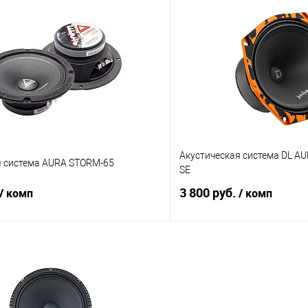
В корзину
В корз
В избранное
Сравнение
Акустическая система DL A
я система AURA STORM-65
SE
3 800 руб.
/ комп
/ комп
В корзину
В корз
В избранное
Сравнение