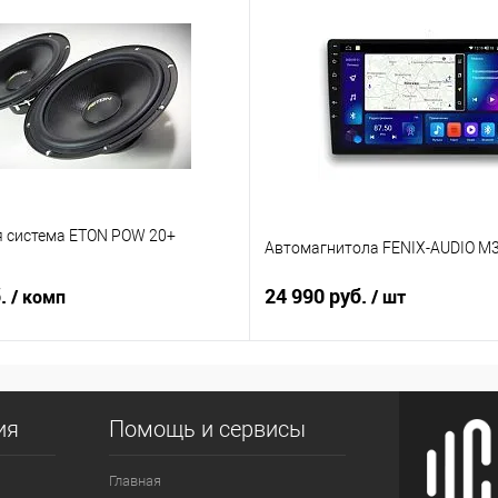
я система ETON POW 20+
Автомагнитола FENIX-AUDIO M3
б.
24 990 руб.
/ комп
/ шт
ия
Помощь и сервисы
Главная