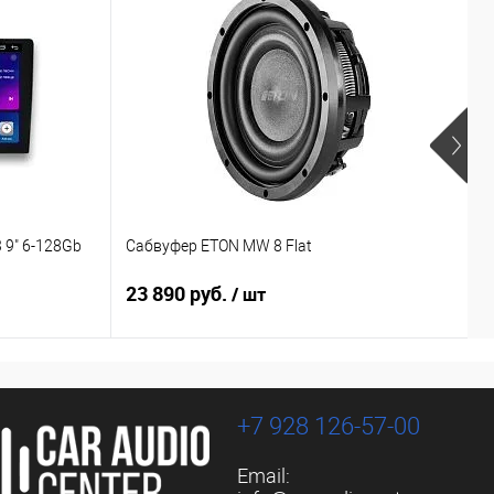
 9" 6-128Gb
Сабвуфер ETON MW 8 Flat
С
23 890 руб.
1
/ шт
+7 928 126-57-00
Email: