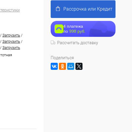
Рассрочка или Кредит
ктеристики
4 платежа
по
998 руб.
/
Загрузить
/
/
Загрузить
/
Рассчитать доставку
/
Загрузить
тотная
Поделиться