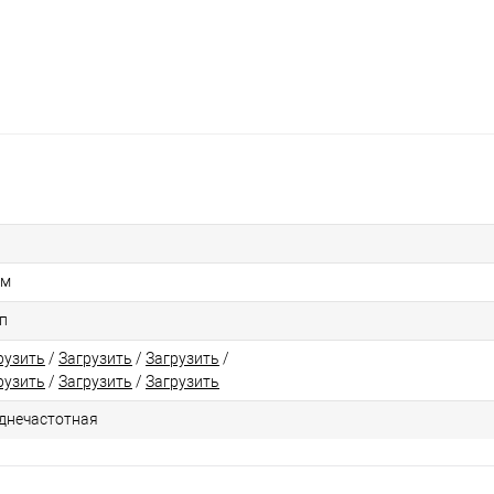
см
п
рузить
/
Загрузить
/
Загрузить
/
рузить
/
Загрузить
/
Загрузить
днечастотная