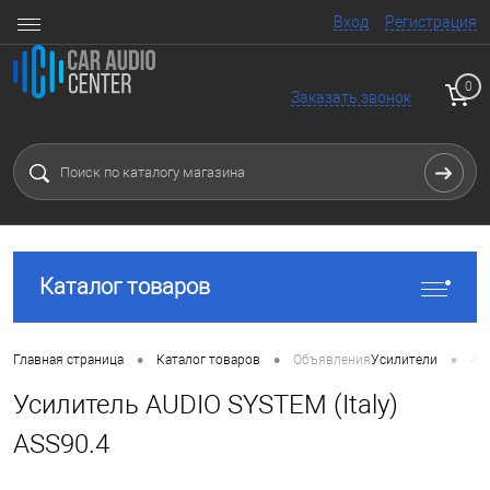
Вход
Регистрация
0
Заказать звонок
Каталог товаров
•
•
•
Главная страница
Каталог товаров
Объявления
Усилители
4 
Усилитель AUDIO SYSTEM (Italy)
ASS90.4