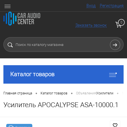
Вход
Регистрация
0
Заказать звонок
Каталог товаров
•
•
•
Главная страница
Каталог товаров
Объявления
Усилители
1 
Усилитель APOCALYPSE ASA-10000.1