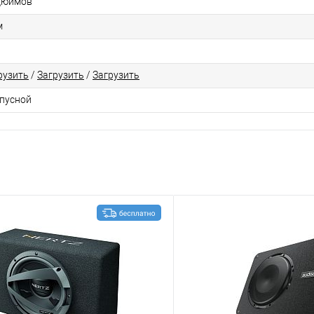
дюймов
м
рузить
/
Загрузить
/
Загрузить
пусной