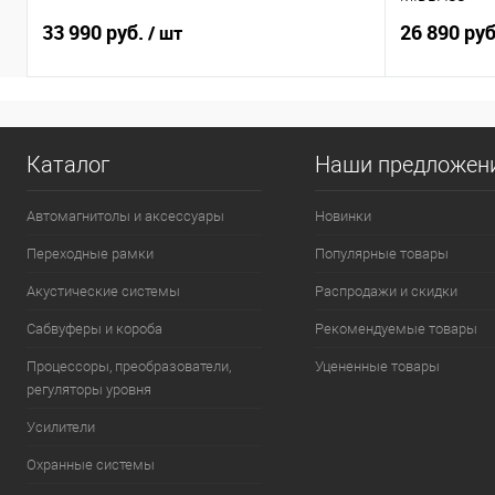
33 990 руб.
26 890 ру
/ шт
Каталог
Наши предложен
Автомагнитолы и аксессуары
Новинки
Переходные рамки
Популярные товары
Акустические системы
Распродажи и скидки
Сабвуферы и короба
Рекомендуемые товары
Процессоры, преобразователи,
Уцененные товары
регуляторы уровня
Усилители
Охранные системы