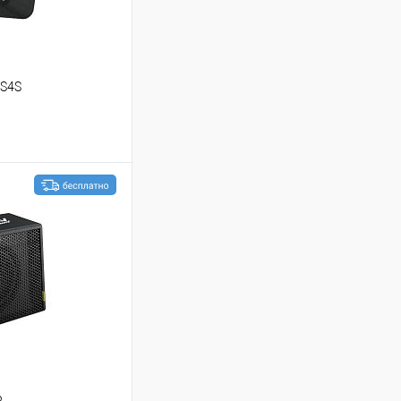
 S4S
ину
В избранное
R