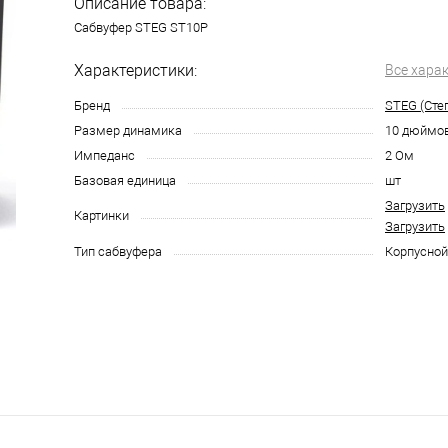
Описание товара:
Сабвуфер STEG ST10P
Характеристики:
Все хара
Бренд
STEG (Стег
Размер динамика
10 дюймо
Импеданс
2 Ом
Базовая единица
шт
Загрузить
Картинки
Загрузить
Тип сабвуфера
Корпусной