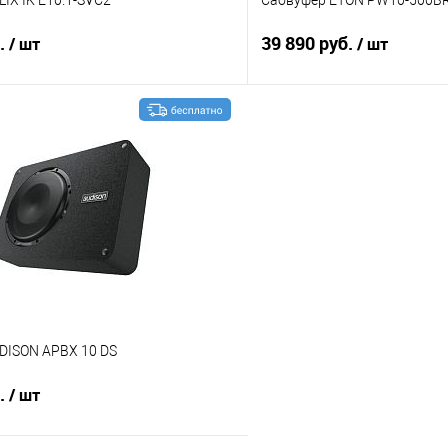
б.
39 890 руб.
/ шт
/ шт
В корзину
В корз
В избранное
Сравнение
DISON APBX 10 DS
б.
/ шт