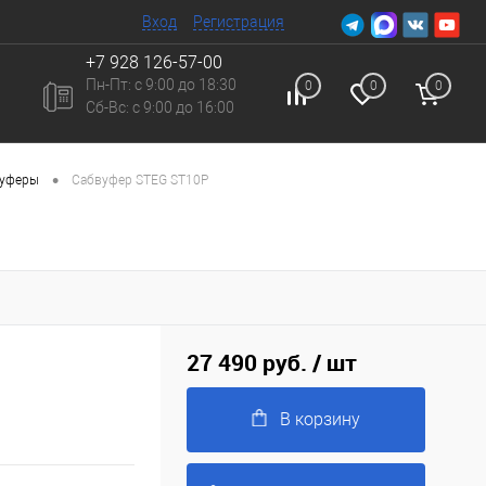
Вход
Регистрация
+7 928 126-57-00
Пн-Пт: с 9:00 до 18:30
0
0
0
Сб-Вc: с 9:00 до 16:00
•
вуферы
Сабвуфер STEG ST10P
27 490 руб.
/ шт
В корзину