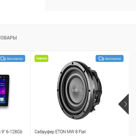
ТОВАРЫ
Новинка
 9" 6-128Gb
Сабвуфер ETON MW 8 Flat
С