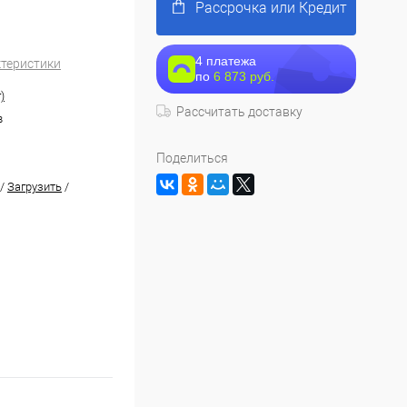
Рассрочка или Кредит
4 платежа
ктеристики
по
6 873 руб.
)
Рассчитать доставку
в
Поделиться
/
Загрузить
/