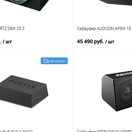
RTZ DBX 25.3
Сабвуфер AUDISON APBX 10
б.
45 490 руб.
/ шт
/ шт
В корзину
В корз
В избранное
Сравнение
IX IK E10.1-SVC2
Сабвуфер ETON PW10-500B