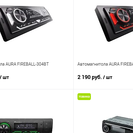
ла AURA FIREBALL-304BT
Автомагнитола AURA FIREB
2 190 руб.
/ шт
/ шт
Новинка
В корзину
В корз
В избранное
Сравнение