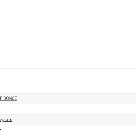
F BONCE
рузить
n