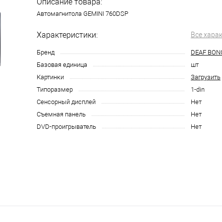
Описание товара:
Автомагнитола GEMINI 760DSP
Характеристики:
Все хара
Бренд
DEAF BON
Базовая единица
шт
Картинки
Загрузить
Типоразмер
1-din
Сенсорный дисплей
Нет
Съемная панель
Нет
DVD-проигрыватель
Нет