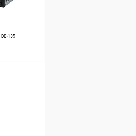
 DB-135
ину
В избранное