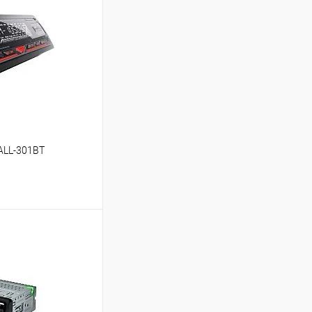
ALL-301BT
ину
В избранное