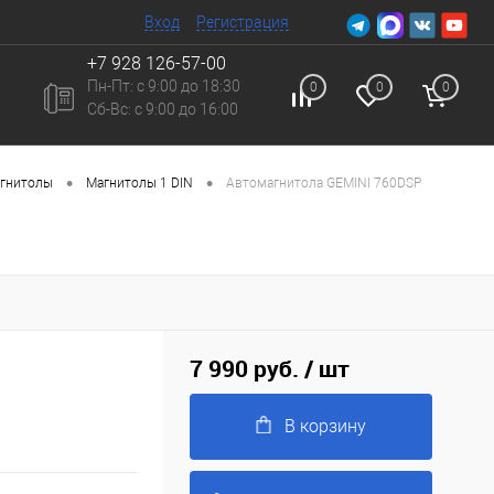
Вход
Регистрация
+7 928 126-57-00
Пн-Пт: с 9:00 до 18:30
0
0
0
Сб-Вc: с 9:00 до 16:00
•
•
гнитолы
Магнитолы 1 DIN
Автомагнитола GEMINI 760DSP
7 990 руб.
/ шт
В корзину