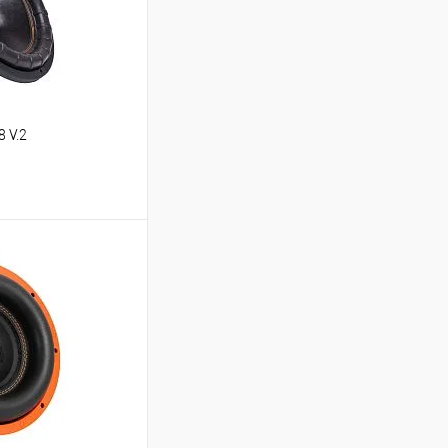
 V.2
ину
В избранное