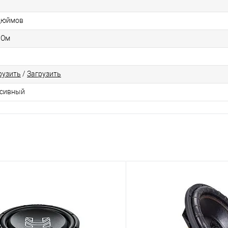
дюймов
 Ом
рузить
/
Загрузить
сивный