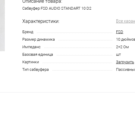
Описание товара:
Сабвуфер FSD AUDIO STANDART 10 D2
Характеристики:
Все хара
Бренд
FSD
Размер динамика
10 дюймо
Импеданс
2+2 Ом
Базовая единица
шт
Картинки
Загрузить
Тип сабвуфера
Пассивны