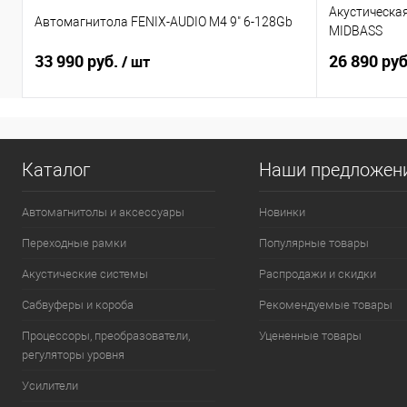
Акустическа
Автомагнитола FENIX-AUDIO M4 9" 6-128Gb
MIDBASS
33 990 руб.
26 890 ру
/ шт
Каталог
Наши предложен
Автомагнитолы и аксессуары
Новинки
Переходные рамки
Популярные товары
Акустические системы
Распродажи и скидки
Сабвуферы и короба
Рекомендуемые товары
Процессоры, преобразователи,
Уцененные товары
регуляторы уровня
Усилители