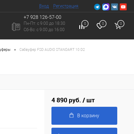
Вход
Регистрация
+7 928 126-57-00
Пн-Пт: с 9:00 до 18:30
0
0
0
Сб-Вc: с 9:00 до 16:00
•
вуферы
Сабвуфер FSD AUDIO STANDART 10 D2
4 890 руб.
/ шт
В корзину