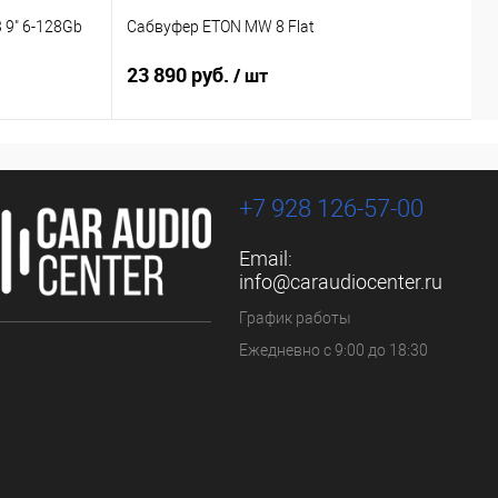
 9" 6-128Gb
Сабвуфер ETON MW 8 Flat
С
23 890 руб.
1
/ шт
+7 928 126-57-00
Email:
info@caraudiocenter.ru
График работы
Ежедневно с 9:00 до 18:30