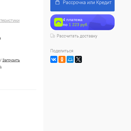
Рассрочка или Кредит
4 платежа
ктеристики
по
1 223 руб.
Рассчитать доставку
в
Поделиться
/
Загрузить
й