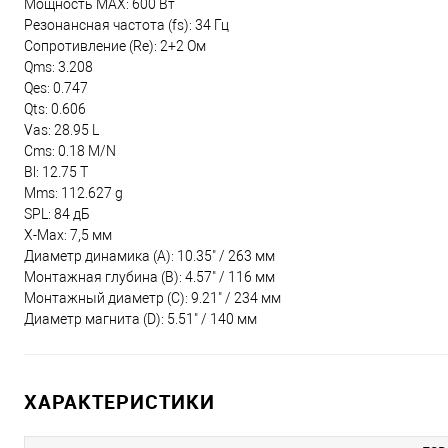
Мощность MAX: 600 Вт
Резонансная частота (fs): 34 Гц
Сопротивление (Re): 2+2 Ом
Qms: 3.208
Qes: 0.747
Qts: 0.606
Vas: 28.95 L
Cms: 0.18 M/N
Bl: 12.75 T
Mms: 112.627 g
SPL: 84 дБ
X-Max: 7,5 мм
Диаметр динамика (A): 10.35" / 263 мм
Монтажная глубина (B): 4.57" / 116 мм
Монтажный диаметр (C): 9.21" / 234 мм
Диаметр магнита (D): 5.51" / 140 мм
ХАРАКТЕРИСТИКИ