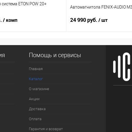
я система ETON POW 20+
Автомагнитола FENIX-AUDIO M3
б.
24 990 руб.
/ комп
/ шт
ия
Помощь и сервисы
Главная
Каталог
О магазине
Акции
Доставка
Оплата
Гарантия и возврат