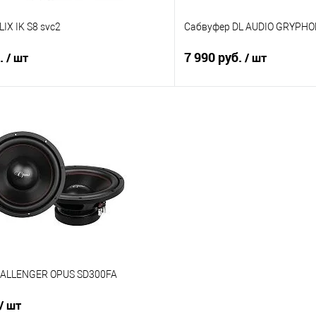
IX IK S8 svc2
Сабвуфер DL AUDIO GRYPHON
б.
7 990 руб.
/ шт
/ шт
В корзину
В корз
В избранное
Сравнение
ALLENGER OPUS SD300FA
/ шт