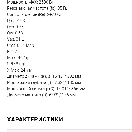
Мощность MAX: 2500 Вт
Резонансная частота (fs): 35 Гц
Сопротивление (Re): 2+2 Ом
Qms: 4.03
Qes: 0.75
Qts: 0.63
Vas: 31 L
Cms: 0.34 M/N
Bl: 22 T
Mms: 407 g
SPL: 87 дБ
X-Max: 24 мм
Диаметр динамика (A): 15.43" / 392 мм
Монтажная глубина (B): 7.32" / 186 мм
Монтажный диаметр (C): 14.01" / 356 мм
Диаметр магнита (D): 6.93" / 176 мм
ХАРАКТЕРИСТИКИ