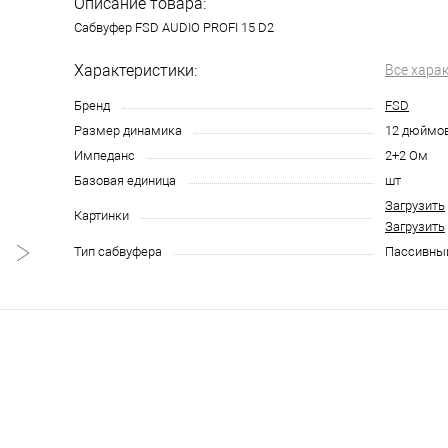
Описание товара:
Сабвуфер FSD AUDIO PROFI 15 D2
Характеристики:
Все хара
Бренд
FSD
Размер динамика
12 дюймо
Импеданс
2+2 Ом
Базовая единица
шт
Загрузить
Картинки
Загрузить
Тип сабвуфера
Пассивны