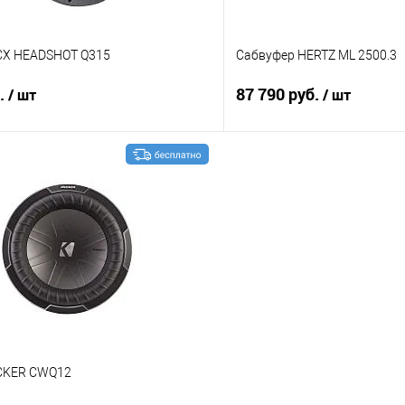
CX HEADSHOT Q315
Сабвуфер HERTZ ML 2500.3
б.
87 790 руб.
/ шт
/ шт
В корзину
В корз
В избранное
Сравнение
CKER CWQ12