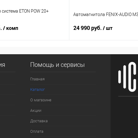
я система ETON POW 20+
Автомагнитола FENIX-AUDIO M3
б.
24 990 руб.
/ комп
/ шт
ия
Помощь и сервисы
Главная
Каталог
О магазине
Акции
Доставка
Оплата