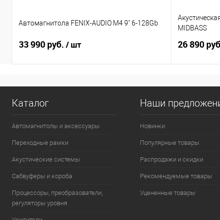
Акустическа
Автомагнитола FENIX-AUDIO M4 9" 6-128Gb
MIDBASS
33 990 руб.
26 890 ру
/ шт
Каталог
Наши предложен
Автомагнитолы и аксессуары
Новинки
Переходные рамки
Популярные товары
Акустические системы
Распродажи и скидки
Сабвуферы и короба
Рекомендуемые товары
Процессоры, преобразователи,
Уцененные товары
регуляторы уровня
Усилители