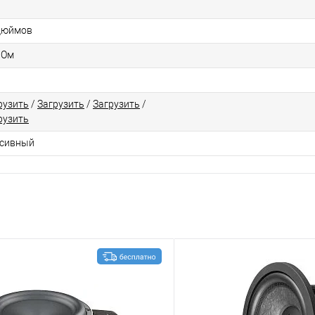
дюймов
 Ом
рузить
/
Загрузить
/
Загрузить
/
рузить
сивный