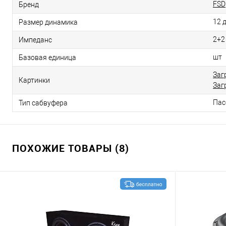
FSD
Бренд
12 
Размер динамика
2+2
Импеданс
шт
Базовая единица
Заг
Картинки
Заг
Пас
Тип сабвуфера
ПОХОЖИЕ ТОВАРЫ (8)