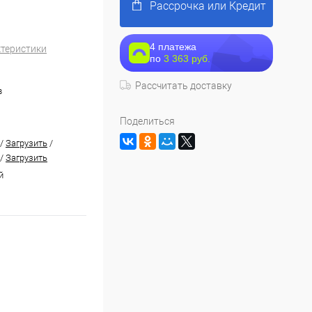
Рассрочка или Кредит
4 платежа
ктеристики
по
3 363 руб.
Рассчитать доставку
в
Поделиться
/
Загрузить
/
/
Загрузить
й