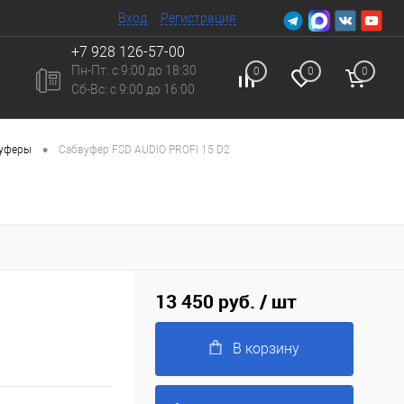
Вход
Регистрация
+7 928 126-57-00
Пн-Пт: с 9:00 до 18:30
0
0
0
Сб-Вc: с 9:00 до 16:00
•
вуферы
Сабвуфер FSD AUDIO PROFI 15 D2
13 450 руб.
/ шт
В корзину