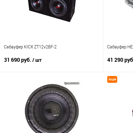
Сабвуфер KICX ZT12v2BF-2
Сабвуфер HE
31 690 руб.
41 290 ру
/ шт
Акция
В корзину
Сравнение
В избранное
Сравнение