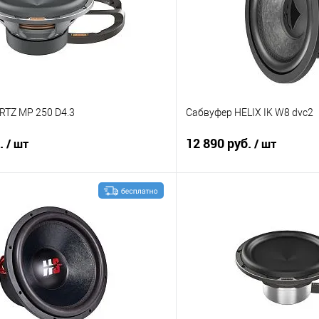
RTZ MP 250 D4.3
Сабвуфер HELIX IK W8 dvc2
б.
12 890 руб.
/ шт
/ шт
В корзину
В корз
В избранное
Сравнение