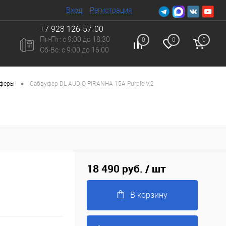
Вход
Регистрация
+7 928 126-57-00
Пн-Пт: с 9:00 до 18:30
0
0
0
Сб-Вc: с 9:00 до 16:00
•
уферы
Сабвуфер DL AUDIO PIRANHA 15A Purple V.2
18 490 руб.
/ шт
В корзину