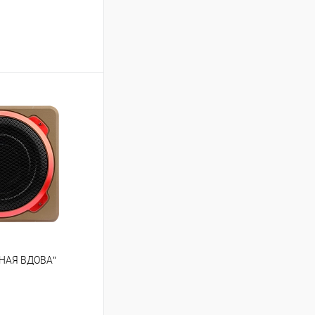
ину
В избранное
РНАЯ ВДОВА”